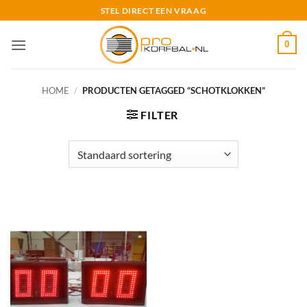
Ga
STEL DIRECT EEN VRAAG
naar
inhoud
0
HOME
/
PRODUCTEN GETAGGED “SCHOTKLOKKEN”
FILTER