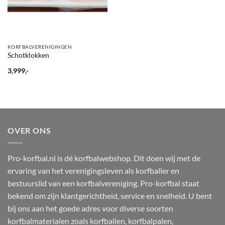
KORFBALVERENIGINGEN
Schotklokken
3,999,-
OVER ONS
Pro-korfbal.nl is dé korfbalwebshop. Dit doen wij met de
ervaring van het verenigingsleven als korfballer en
bestuurslid van een korfbalvereniging. Pro-korfbal staat
bekend om zijn klantgerichtheid, service en snelheid. U bent
bij ons aan het goede adres voor diverse soorten
korfbalmaterialen zoals korfballen, korfbalpalen,