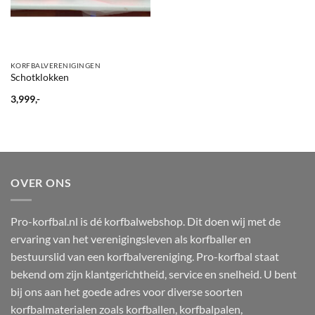
KORFBALVERENIGINGEN
Schotklokken
3,999,-
OVER ONS
Pro-korfbal.nl is dé korfbalwebshop. Dit doen wij met de
ervaring van het verenigingsleven als korfballer en
bestuurslid van een korfbalvereniging. Pro-korfbal staat
bekend om zijn klantgerichtheid, service en snelheid. U bent
bij ons aan het goede adres voor diverse soorten
korfbalmaterialen zoals korfballen, korfbalpalen,