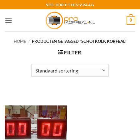
Ga
STEL DIRECT EEN VRAAG
naar
inhoud
0
HOME
/
PRODUCTEN GETAGGED “SCHOTKOLK KORFBAL”
FILTER