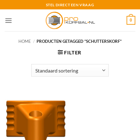
Ga
STEL DIRECT EEN VRAAG
naar
inhoud
0
HOME
/
PRODUCTEN GETAGGED “SCHUTTERSKORF”
FILTER