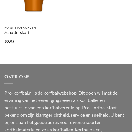
KUNSTSTOFKORVEN
Schutterskorf
97.95
OVER ONS
Pro-korfbal.nl is dé korfbalwebshop. Dit doen wij met de
ervaring van het verenigingsleven als korfballer en
bestuurslid van een korfbalvereniging. Pro-korfbal staat
bekend om zijn klantgerichtheid, service en snelheid. U bent
bij ons aan het goede adres voor diverse soorten
korfbalmaterialen zoals korfballen, korfbalpalen,