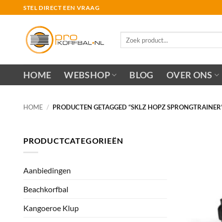
Ga
STEL DIRECT EEN VRAAG
naar
inhoud
Zoeken
naar:
HOME
WEBSHOP
BLOG
OVER ONS
HOME
/
PRODUCTEN GETAGGED “SKLZ HOPZ SPRONGTRAINER
PRODUCTCATEGORIEËN
Aanbiedingen
Beachkorfbal
Kangoeroe Klup