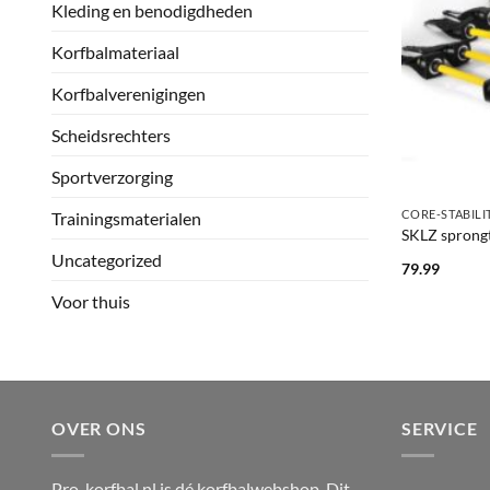
Kleding en benodigdheden
Korfbalmateriaal
Korfbalverenigingen
Scheidsrechters
Sportverzorging
+
CORE-STABILI
Trainingsmaterialen
SKLZ sprong
Uncategorized
79.99
Voor thuis
OVER ONS
SERVICE
Pro-korfbal.nl is dé korfbalwebshop. Dit