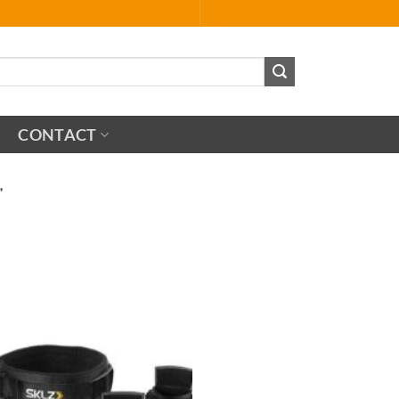
CONTACT
”