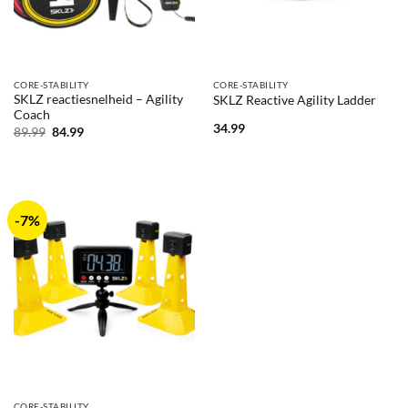
CORE-STABILITY
CORE-STABILITY
SKLZ reactiesnelheid – Agility
SKLZ Reactive Agility Ladder
Coach
34.99
Oorspronkelijke
Huidige
89.99
84.99
prijs
prijs
was:
is:
89.99.
84.99.
-7%
CORE-STABILITY