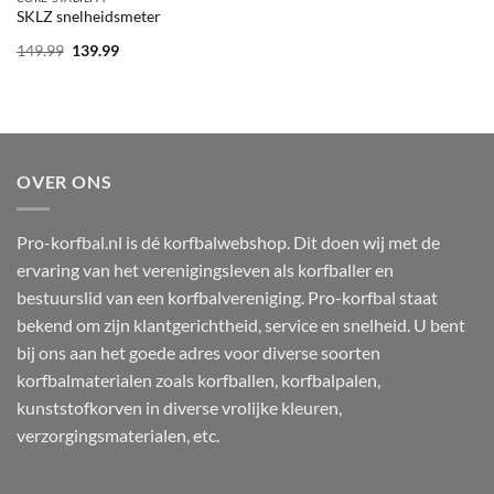
SKLZ snelheidsmeter
Oorspronkelijke
Huidige
149.99
139.99
prijs
prijs
was:
is:
149.99.
139.99.
OVER ONS
Pro-korfbal.nl is dé korfbalwebshop. Dit doen wij met de
ervaring van het verenigingsleven als korfballer en
bestuurslid van een korfbalvereniging. Pro-korfbal staat
bekend om zijn klantgerichtheid, service en snelheid. U bent
bij ons aan het goede adres voor diverse soorten
korfbalmaterialen zoals korfballen, korfbalpalen,
kunststofkorven in diverse vrolijke kleuren,
verzorgingsmaterialen, etc.