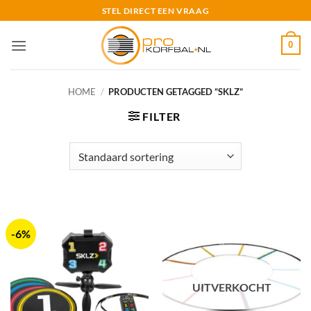
Ga
STEL DIRECT EEN VRAAG
naar
inhoud
0
HOME
/
PRODUCTEN GETAGGED “SKLZ”
FILTER
-6%
UITVERKOCHT