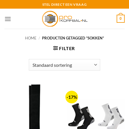
Ga
STEL DIRECT EEN VRAAG
naar
inhoud
0
HOME
/
PRODUCTEN GETAGGED “SOKKEN”
FILTER
-17%