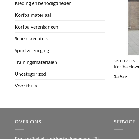
Kleding en benodigdheden
Korfbalmateriaal
Korfbalverenigingen
Scheidsrechters
Sportverzorging
+
SPEELPALEN
Trainingsmaterialen
Korfbalclow
Uncategorized
1,595,-
Voor thuis
OVER ONS
SERVICE
Pro-korfbal.nl is dé korfbalwebshop. Dit