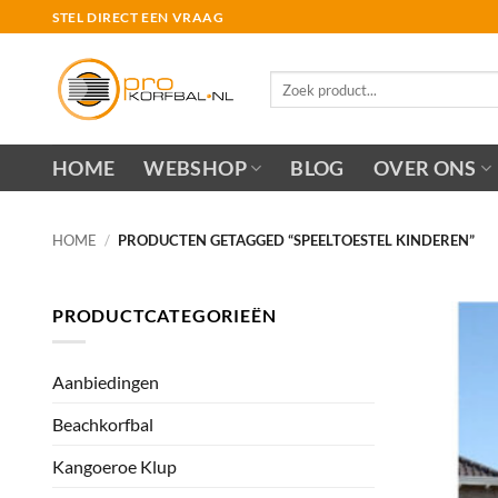
Ga
STEL DIRECT EEN VRAAG
naar
inhoud
Zoeken
naar:
HOME
WEBSHOP
BLOG
OVER ONS
HOME
/
PRODUCTEN GETAGGED “SPEELTOESTEL KINDEREN”
PRODUCTCATEGORIEËN
Aanbiedingen
Beachkorfbal
Kangoeroe Klup