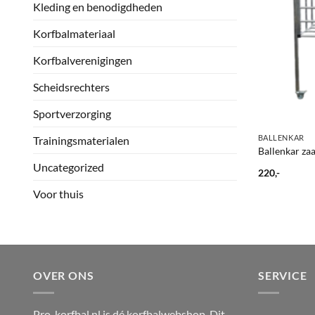
Kleding en benodigdheden
Korfbalmateriaal
Korfbalverenigingen
Scheidsrechters
Sportverzorging
+
BALLENKAR
Trainingsmaterialen
Ballenkar zaa
Uncategorized
220,-
Voor thuis
OVER ONS
SERVICE
Pro-korfbal.nl is dé korfbalwebshop. Dit