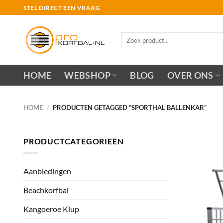
Ga
STEL DIRECT EEN VRAAG
naar
inhoud
Zoeken
naar:
HOME
WEBSHOP
BLOG
OVER ONS
HOME
/
PRODUCTEN GETAGGED “SPORTHAL BALLENKAR”
PRODUCTCATEGORIEËN
Aanbiedingen
Beachkorfbal
Kangoeroe Klup