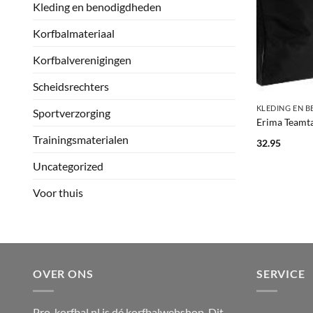
Kleding en benodigdheden
Korfbalmateriaal
Korfbalverenigingen
+
Scheidsrechters
KLEDING EN 
Sportverzorging
Erima Teamt
Trainingsmaterialen
32.95
Uncategorized
Voor thuis
OVER ONS
SERVICE
Pro-korfbal.nl is dé korfbalwebshop. Dit