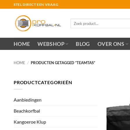
Ga
STEL DIRECT EEN VRAAG
naar
inhoud
Zoeken
naar:
HOME
WEBSHOP
BLOG
OVER ONS
HOME
/
PRODUCTEN GETAGGED “TEAMTAS”
PRODUCTCATEGORIEËN
Aanbiedingen
Beachkorfbal
Kangoeroe Klup