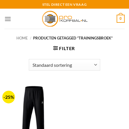
Ga
STEL DIRECT EEN VRAAG
naar
inhoud
0
HOME
/
PRODUCTEN GETAGGED “TRAININGSBROEK”
FILTER
-25%