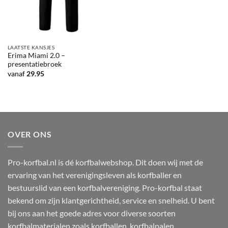
LAATSTE KANSJES
Erima Miami 2.0 –
presentatiebroek
vanaf
29.95
OVER ONS
Pro-korfbal.nl is dé korfbalwebshop. Dit doen wij met de
ervaring van het verenigingsleven als korfballer en
bestuurslid van een korfbalvereniging. Pro-korfbal staat
bekend om zijn klantgerichtheid, service en snelheid. U bent
bij ons aan het goede adres voor diverse soorten
korfbalmaterialen zoals korfballen, korfbalpalen,