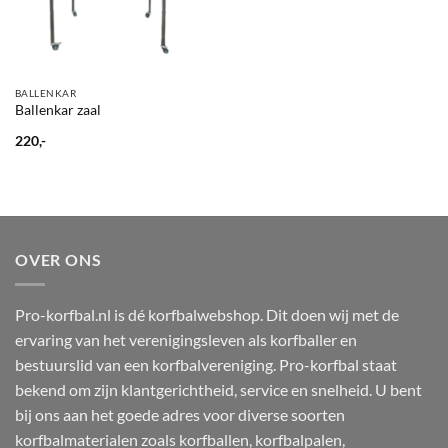
BALLENKAR
Ballenkar zaal
220,-
OVER ONS
Pro-korfbal.nl is dé korfbalwebshop. Dit doen wij met de
ervaring van het verenigingsleven als korfballer en
bestuurslid van een korfbalvereniging. Pro-korfbal staat
bekend om zijn klantgerichtheid, service en snelheid. U bent
bij ons aan het goede adres voor diverse soorten
korfbalmaterialen zoals korfballen, korfbalpalen,