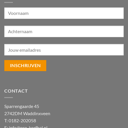
CONTACT
Sparrengaarde 45
2742DM Waddinxveen
T: 0182-202058
E:
info@pro-korfbal.nl