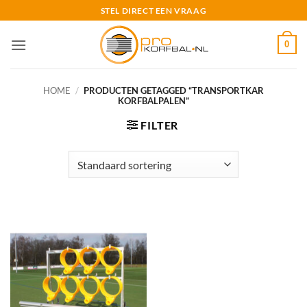
Ga
STEL DIRECT EEN VRAAG
naar
inhoud
0
HOME
/
PRODUCTEN GETAGGED “TRANSPORTKAR
KORFBALPALEN”
FILTER