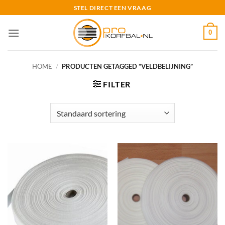
Ga
STEL DIRECT EEN VRAAG
naar
inhoud
0
HOME
/
PRODUCTEN GETAGGED “VELDBELIJNING”
FILTER