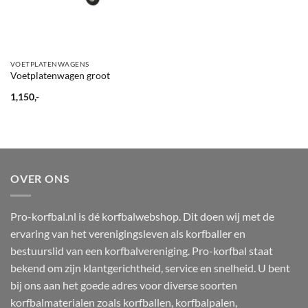
VOETPLATENWAGENS
Voetplatenwagen groot
1,150,-
OVER ONS
Pro-korfbal.nl is dé korfbalwebshop. Dit doen wij met de
ervaring van het verenigingsleven als korfballer en
bestuurslid van een korfbalvereniging. Pro-korfbal staat
bekend om zijn klantgerichtheid, service en snelheid. U bent
bij ons aan het goede adres voor diverse soorten
korfbalmaterialen zoals korfballen, korfbalpalen,