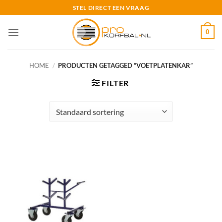
Ga
STEL DIRECT EEN VRAAG
naar
inhoud
0
HOME
/
PRODUCTEN GETAGGED “VOETPLATENKAR”
FILTER