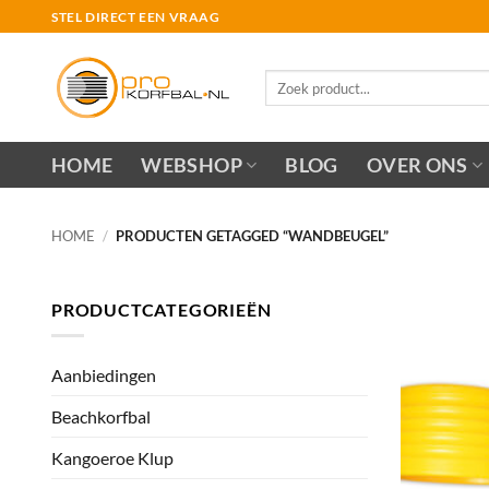
Ga
STEL DIRECT EEN VRAAG
naar
inhoud
Zoeken
naar:
HOME
WEBSHOP
BLOG
OVER ONS
HOME
/
PRODUCTEN GETAGGED “WANDBEUGEL”
PRODUCTCATEGORIEËN
Aanbiedingen
Beachkorfbal
Kangoeroe Klup