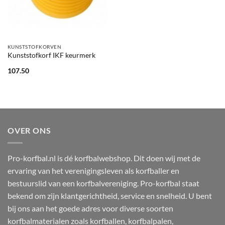
KUNSTSTOFKORVEN
Kunststofkorf IKF keurmerk
107.50
OVER ONS
Pro-korfbal.nl is dé korfbalwebshop. Dit doen wij met de
ervaring van het verenigingsleven als korfballer en
bestuurslid van een korfbalvereniging. Pro-korfbal staat
bekend om zijn klantgerichtheid, service en snelheid. U bent
bij ons aan het goede adres voor diverse soorten
korfbalmaterialen zoals korfballen, korfbalpalen,