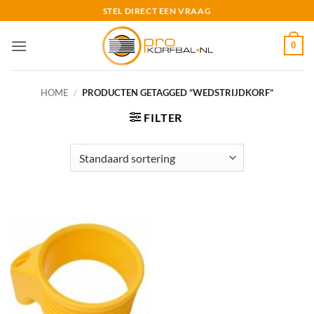
Ga
STEL DIRECT EEN VRAAG
naar
inhoud
0
HOME
/
PRODUCTEN GETAGGED “WEDSTRIJDKORF”
FILTER