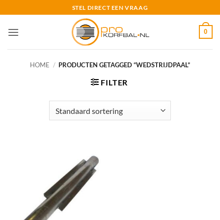
Ga
STEL DIRECT EEN VRAAG
naar
inhoud
0
HOME
/
PRODUCTEN GETAGGED “WEDSTRIJDPAAL”
FILTER