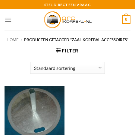
Ga
STEL DIRECT EEN VRAAG
naar
inhoud
0
HOME
/
PRODUCTEN GETAGGED “ZAAL KORFBAL ACCESSOIRES”
FILTER