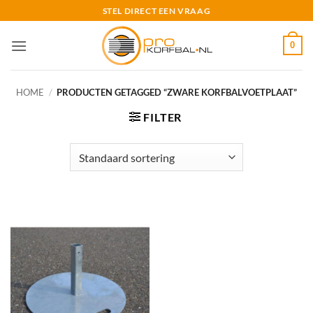
Ga
STEL DIRECT EEN VRAAG
naar
inhoud
0
HOME
/
PRODUCTEN GETAGGED “ZWARE KORFBALVOETPLAAT”
FILTER