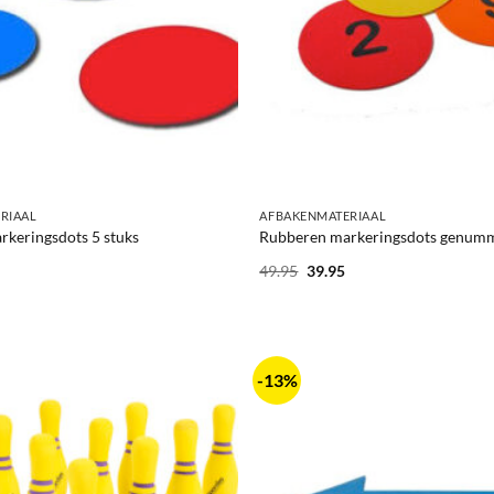
+
RIAAL
AFBAKENMATERIAAL
keringsdots 5 stuks
Rubberen markeringsdots genum
Oorspronkelijke
Huidige
49.95
39.95
prijs
prijs
was:
is:
49.95.
39.95.
-13%