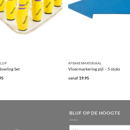
+
KLUP
AFBAKENMATERIAAL
Bowling Set
Vloermarkering pijl – 5 stuks
pronkelijke
Huidige
95
vanaf
19.95
prijs
is:
95.
129.95.
BLIJF OP DE HOOGTE