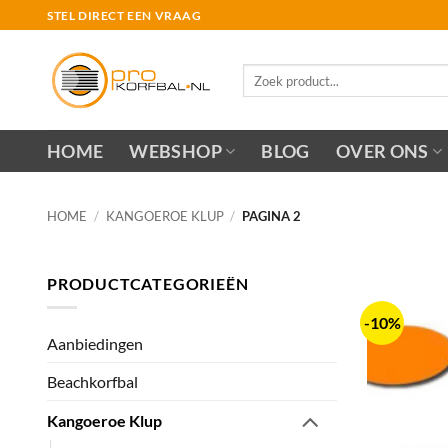
Ga
STEL DIRECT EEN VRAAG
naar
inhoud
Zoeken
naar:
HOME
WEBSHOP
BLOG
OVER ONS
HOME
/
KANGOEROE KLUP
/
PAGINA 2
PRODUCTCATEGORIEËN
-10%
Aanbiedingen
Beachkorfbal
Kangoeroe Klup