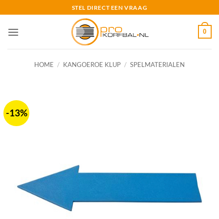
Ga
STEL DIRECT EEN VRAAG
naar
inhoud
0
HOME
/
KANGOEROE KLUP
/
SPELMATERIALEN
-13%