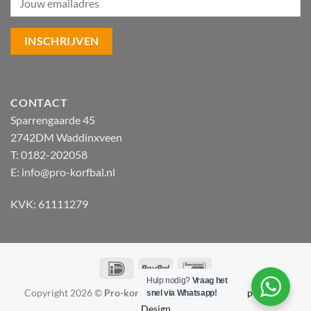
CONTACT
Sparrengaarde 45
2742DM Waddinxveen
T: 0182-202058
E:
info@pro-korfbal.nl
KVK: 61111279
IDeal
PayPal
Bancontact
Hulp nodig?
Vraag het
Copyright 2026 ©
Pro-korfbal.nl
|
Webshop ontwerp Lamper
snel via Whatsapp!
Design