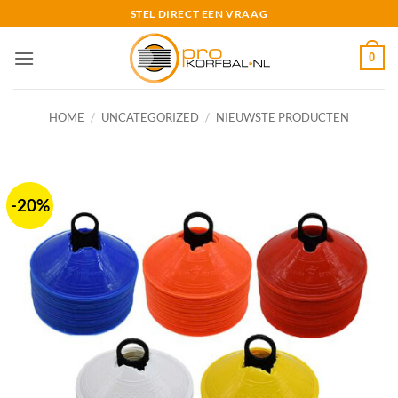
Ga
STEL DIRECT EEN VRAAG
naar
inhoud
0
HOME
/
UNCATEGORIZED
/
NIEUWSTE PRODUCTEN
-20%