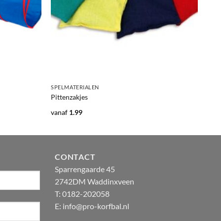
+
SPELMATERIALEN
Pittenzakjes
vanaf
1.99
CONTACT
Sparrengaarde 45
2742DM Waddinxveen
T: 0182-202058
E:
info@pro-korfbal.nl