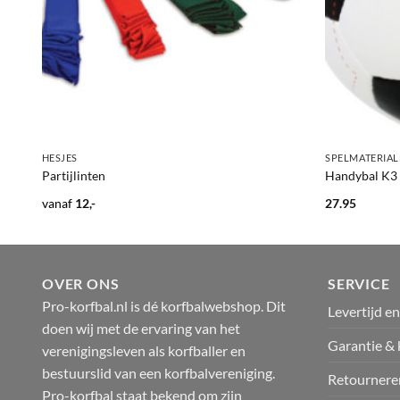
+
+
HESJES
SPELMATERIAL
Partijlinten
Handybal K3
vanaf
12,-
27.95
OVER ONS
SERVICE
Pro-korfbal.nl is dé korfbalwebshop. Dit
Levertijd e
doen wij met de ervaring van het
Garantie & 
verenigingsleven als korfballer en
bestuurslid van een korfbalvereniging.
Retournere
Pro-korfbal staat bekend om zijn