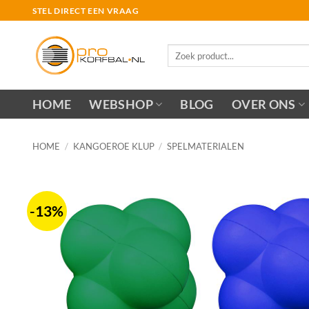
Ga
STEL DIRECT EEN VRAAG
naar
inhoud
Zoeken
naar:
HOME
WEBSHOP
BLOG
OVER ONS
HOME
/
KANGOEROE KLUP
/
SPELMATERIALEN
-13%