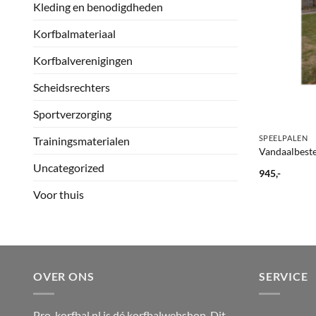
Kleding en benodigdheden
Korfbalmateriaal
Korfbalverenigingen
Scheidsrechters
Sportverzorging
+
SPEELPALEN
Trainingsmaterialen
Vandaalbeste
Uncategorized
945,-
Voor thuis
OVER ONS
SERVICE
Pro-korfbal.nl is dé korfbalwebshop. Dit