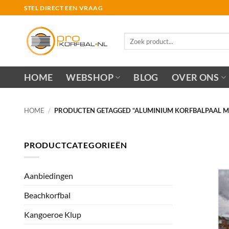
Ga
STEL DIRECT EEN VRAAG
naar
inhoud
Zoeken
naar:
HOME
WEBSHOP
BLOG
OVER ONS
HOME
/
PRODUCTEN GETAGGED “ALUMINIUM KORFBALPAAL M
PRODUCTCATEGORIEËN
Aanbiedingen
Beachkorfbal
Kangoeroe Klup