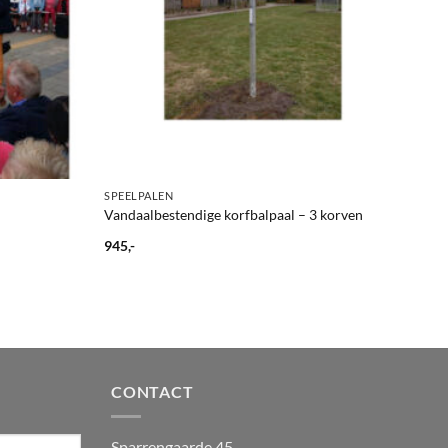
+
SPEELPALEN
Vandaalbestendige korfbalpaal – 3 korven
945,-
CONTACT
Sparrengaarde 45