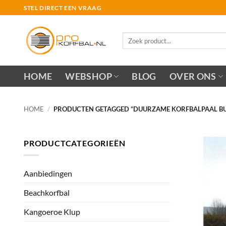
Ga
STEL DIRECT EEN VRAAG
naar
inhoud
Zoeken
naar:
HOME
WEBSHOP
BLOG
OVER ONS
HOME
/
PRODUCTEN GETAGGED “DUURZAME KORFBALPAAL BU
PRODUCTCATEGORIEËN
Aanbiedingen
Beachkorfbal
Kangoeroe Klup