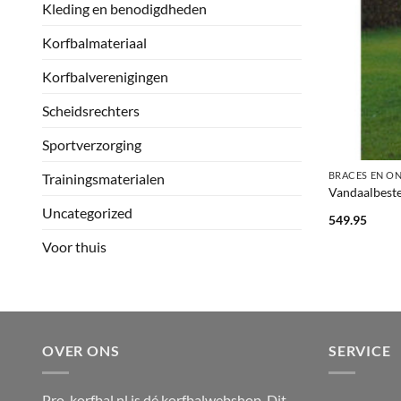
Kleding en benodigdheden
Korfbalmateriaal
Korfbalverenigingen
Scheidsrechters
Sportverzorging
+
BRACES EN O
Trainingsmaterialen
Vandaalbeste
Uncategorized
549.95
Voor thuis
OVER ONS
SERVICE
Pro-korfbal.nl is dé korfbalwebshop. Dit