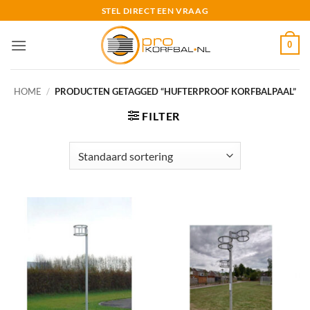
Ga
STEL DIRECT EEN VRAAG
naar
inhoud
0
HOME
/
PRODUCTEN GETAGGED “HUFTERPROOF KORFBALPAAL”
FILTER