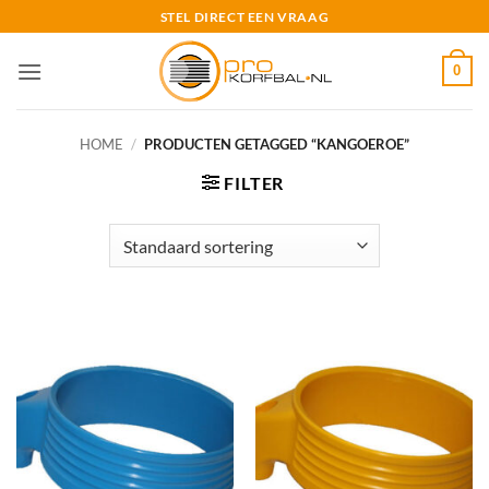
Ga
STEL DIRECT EEN VRAAG
naar
inhoud
0
HOME
/
PRODUCTEN GETAGGED “KANGOEROE”
FILTER