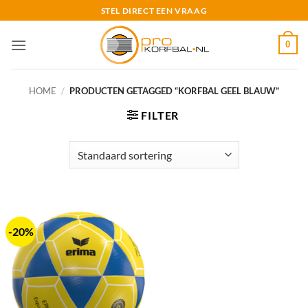
Ga
STEL DIRECT EEN VRAAG
naar
inhoud
0
HOME
/
PRODUCTEN GETAGGED “KORFBAL GEEL BLAUW”
FILTER
-20%