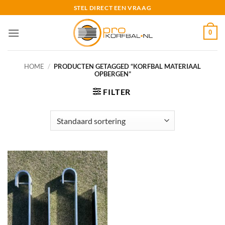
Ga
STEL DIRECT EEN VRAAG
naar
inhoud
0
HOME
/
PRODUCTEN GETAGGED “KORFBAL MATERIAAL
OPBERGEN”
FILTER