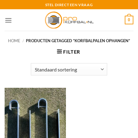
Ga
STEL DIRECT EEN VRAAG
naar
inhoud
0
HOME
/
PRODUCTEN GETAGGED “KORFBALPALEN OPHANGEN”
FILTER