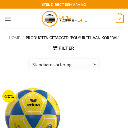
Ga
STEL DIRECT EEN VRAAG
naar
inhoud
0
HOME
/
PRODUCTEN GETAGGED “POLYURETHAAN KORFBAL”
FILTER
-20%