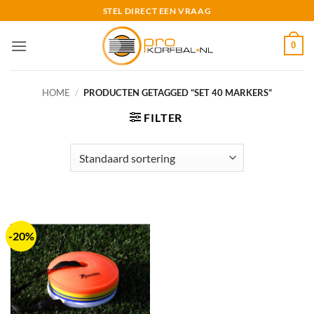
Ga
STEL DIRECT EEN VRAAG
naar
inhoud
0
HOME
/
PRODUCTEN GETAGGED “SET 40 MARKERS”
FILTER
-20%