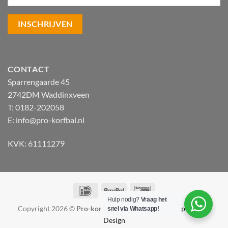
CONTACT
Sparrengaarde 45
2742DM Waddinxveen
T: 0182-202058
E:
info@pro-korfbal.nl
KVK: 61111279
IDeal
PayPal
Bancontact
Hulp nodig?
Vraag het
Copyright 2026 ©
Pro-korfbal.nl
|
Webshop ontwerp Lamper
snel via Whatsapp!
Design