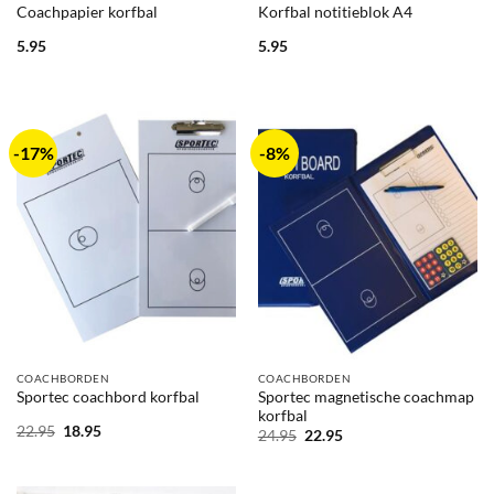
Coachpapier korfbal
Korfbal notitieblok A4
5.95
5.95
-17%
-8%
COACHBORDEN
COACHBORDEN
Sportec magnetische coachmap
Sportec coachbord korfbal
korfbal
Oorspronkelijke
Huidige
22.95
18.95
Oorspronkelijke
Huidige
24.95
22.95
prijs
prijs
prijs
prijs
was:
is:
was:
is:
22.95.
18.95.
24.95.
22.95.