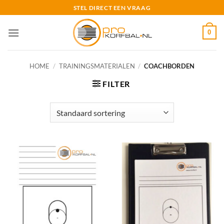
Ga
STEL DIRECT EEN VRAAG
naar
inhoud
0
HOME
/
TRAININGSMATERIALEN
/
COACHBORDEN
FILTER