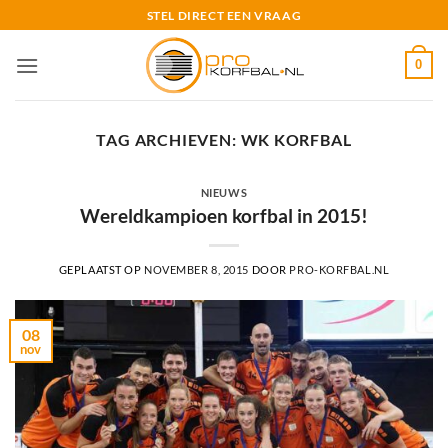
Ga
STEL DIRECT EEN VRAAG
naar
inhoud
0
TAG ARCHIEVEN:
WK KORFBAL
NIEUWS
Wereldkampioen korfbal in 2015!
GEPLAATST OP
NOVEMBER 8, 2015
DOOR
PRO-KORFBAL.NL
08
nov