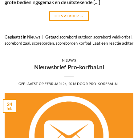
grote bedieningsgemak en de uitstekende […]
LEES VERDER
→
Geplaatst in
Nieuws
|
Getagd
scorebord outdoor
,
scorebord veldkorfbal
,
scorebord zaal
,
scoreborden
,
scoreborden korfbal
Laat een reactie achter
NIEUWS
Nieuwsbrief Pro-korfbal.nl
GEPLAATST OP
FEBRUARI 24, 2016
DOOR
PRO-KORFBAL.NL
24
feb