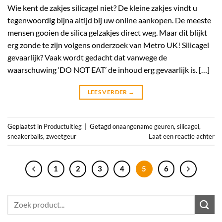
Wie kent de zakjes silicagel niet? De kleine zakjes vindt u
tegenwoordig bijna altijd bij uw online aankopen. De meeste
mensen gooien de silica gelzakjes direct weg. Maar dit blijkt
erg zonde te zijn volgens onderzoek van Metro UK! Silicagel
gevaarlijk? Vaak wordt gedacht dat vanwege de
waarschuwing ‘DO NOT EAT’ de inhoud erg gevaarlijk is. […]
LEES VERDER
→
Geplaatst in
Productuitleg
|
Getagd
onaangename geuren
,
silicagel
,
sneakerballs
,
zweetgeur
Laat een reactie achter
1
2
3
4
5
6
Zoeken
naar: