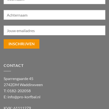
CONTACT
Sparrengaarde 45
2742DM Waddinxveen
T: 0182-202058
E:
info@pro-korfbal.nl
KVK: 61111279