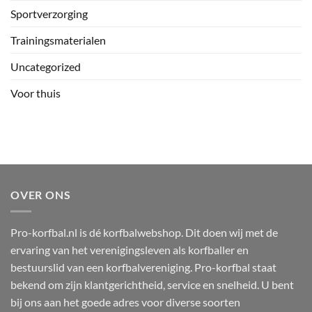
Sportverzorging
Trainingsmaterialen
Uncategorized
Voor thuis
OVER ONS
Pro-korfbal.nl is dé korfbalwebshop. Dit doen wij met de
ervaring van het verenigingsleven als korfballer en
bestuurslid van een korfbalvereniging. Pro-korfbal staat
bekend om zijn klantgerichtheid, service en snelheid. U bent
bij ons aan het goede adres voor diverse soorten