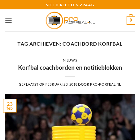
Ga
STEL DIRECT EEN VRAAG
naar
inhoud
0
TAG ARCHIEVEN:
COACHBORD KORFBAL
NIEUWS
Korfbal coachborden en notitieblokken
GEPLAATST OP
FEBRUARI 23, 2018
DOOR
PRO-KORFBAL.NL
23
feb