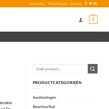
Verzending
Winkelwagen
Account
0
Zoeken
naar:
PRODUCTCATEGORIEËN
Aanbiedingen
bruikte
Beachkorfbal
aar! De