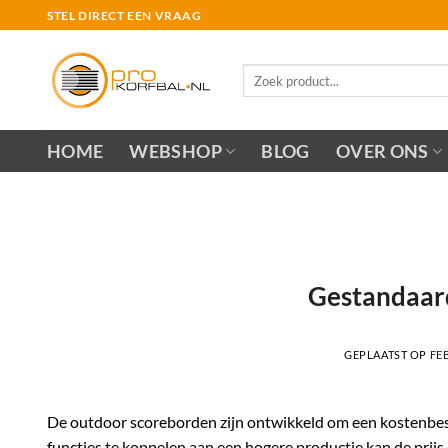
Ga
STEL DIRECT EEN VRAAG
naar
inhoud
Zoeken
naar:
HOME
WEBSHOP
BLOG
OVER ONS
Gestandaar
GEPLAATST OP
FEB
De outdoor scoreborden zijn ontwikkeld om een kostenbesp
functies te koppelen aan een hogere productie kan de prij