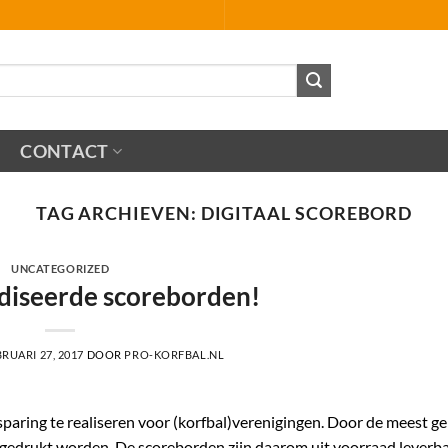
CONTACT
TAG ARCHIEVEN:
DIGITAAL SCOREBORD
UNCATEGORIZED
diseerde scoreborden!
RUARI 27, 2017
DOOR
PRO-KORFBAL.NL
aring te realiseren voor (korfbal)verenigingen. Door de meest ge
s gedrukt worden. De scoreborden zijn daarom uit voorraad leverb