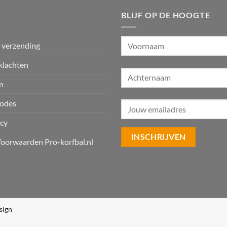
BLIJF OP DE HOOGTE
n verzending
klachten
n
odes
icy
oorwaarden Pro-korfbal.nl
sign