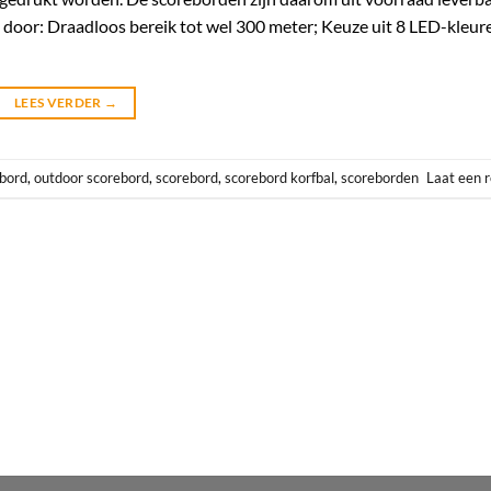
oor: Draadloos bereik tot wel 300 meter; Keuze uit 8 LED-kleure
LEES VERDER
→
ebord
,
outdoor scorebord
,
scorebord
,
scorebord korfbal
,
scoreborden
Laat een r