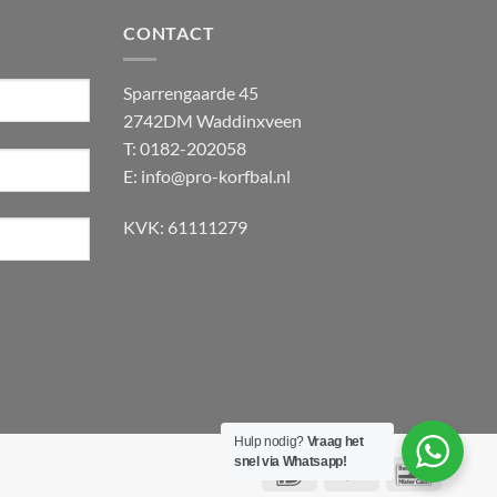
CONTACT
Sparrengaarde 45
2742DM Waddinxveen
T: 0182-202058
E:
info@pro-korfbal.nl
KVK: 61111279
Hulp nodig?
Vraag het
snel via Whatsapp!
IDeal
PayPal
Bancont