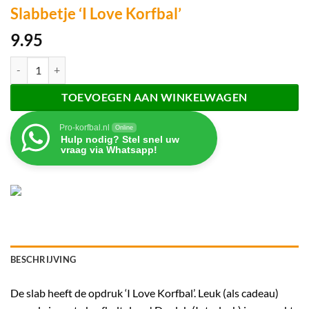
Slabbetje ‘I Love Korfbal’
9.95
Slabbetje 'I Love Korfbal' aantal
TOEVOEGEN AAN WINKELWAGEN
Pro-korfbal.nl
Online
Hulp nodig? Stel snel uw
vraag via Whatsapp!
BESCHRIJVING
De slab heeft de opdruk ‘I Love Korfbal’. Leuk (als cadeau)