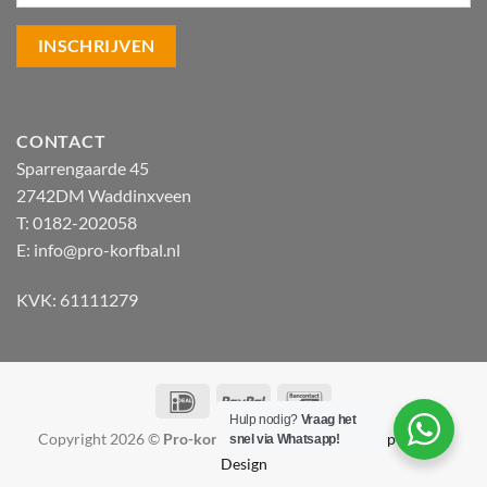
CONTACT
Sparrengaarde 45
2742DM Waddinxveen
T: 0182-202058
E:
info@pro-korfbal.nl
KVK: 61111279
IDeal
PayPal
Bancontact
Hulp nodig?
Vraag het
Copyright 2026 ©
Pro-korfbal.nl
|
Webshop ontwerp Lamper
snel via Whatsapp!
Design