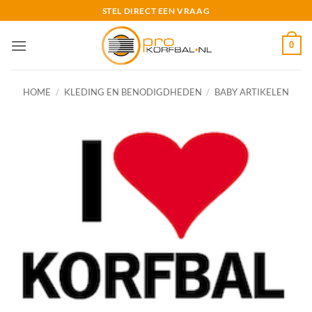
Ga
STEL DIRECT EEN VRAAG
naar
inhoud
0
HOME
/
KLEDING EN BENODIGDHEDEN
/
BABY ARTIKELEN