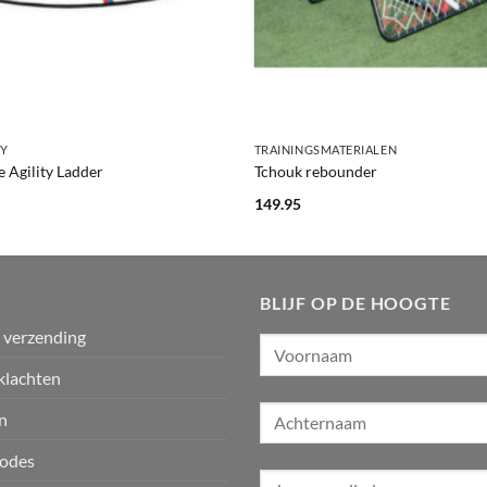
+
TY
TRAININGSMATERIALEN
 Agility Ladder
Tchouk rebounder
149.95
BLIJF OP DE HOOGTE
n verzending
klachten
n
odes