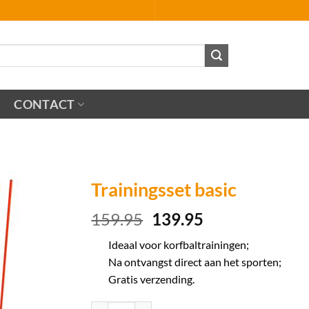
CONTACT
Trainingsset basic
Oorspronkelijke
Huidige
159.95
139.95
prijs
prijs
Ideaal voor korfbaltrainingen;
was:
is:
Na ontvangst direct aan het sporten;
159.95.
139.95.
Gratis verzending.
Trainingsset basic aantal