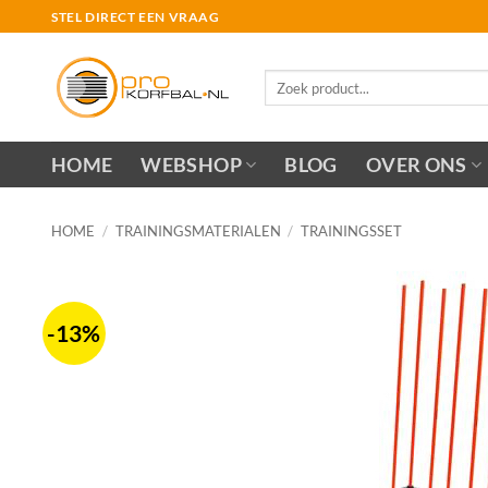
Ga
STEL DIRECT EEN VRAAG
naar
inhoud
Zoeken
naar:
HOME
WEBSHOP
BLOG
OVER ONS
HOME
/
TRAININGSMATERIALEN
/
TRAININGSSET
-13%