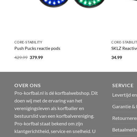
+
+
CORE-STABILITY
CORE-STABILI
Push Pucks reactie pods
SKLZ Reactive
Oorspronkelijke
Huidige
429.99
379.99
34.99
prijs
prijs
was:
is:
429.99.
379.99.
OVER ONS
SERVICE
Pro-korfbal.nl is dé korfbalwebshop. Dit
Levertijd e
doen wij met de ervaring van het
Garantie & 
verenigingsleven als korfballer en
bestuurslid van een korfbalvereniging.
Retournere
Pro-korfbal staat bekend om zijn
Betaalmeth
klantgerichtheid, service en snelheid. U