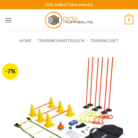
Ga
STEL DIRECT EEN VRAAG
naar
inhoud
0
HOME
/
TRAININGSMATERIALEN
/
TRAININGSSET
-7%