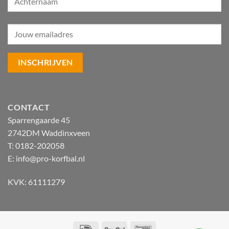
CONTACT
Sparrengaarde 45
2742DM Waddinxveen
T: 0182-202058
E:
info@pro-korfbal.nl
KVK: 61111279
IDeal
PayPal
Bancontact