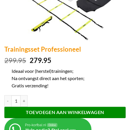
Trainingsset Professioneel
Oorspronkelijke
Huidige
299.95
279.95
prijs
prijs
Ideaal voor (herstel)trainingen;
was:
is:
Na ontvangst direct aan het sporten;
299.95.
279.95.
Gratis verzending!
Trainingsset Professioneel aantal
TOEVOEGEN AAN WINKELWAGEN
Pro-korfbal.nl
Online
Hulp nodig? Stel snel uw