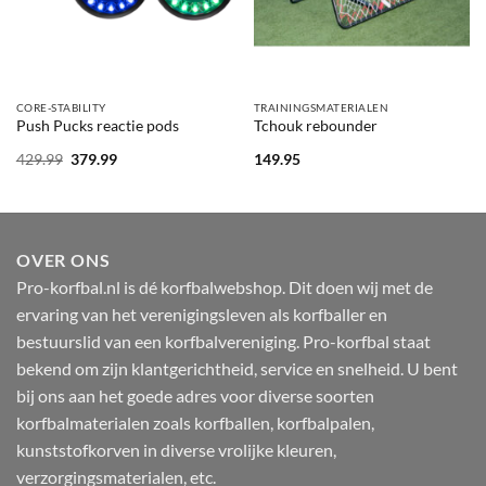
CORE-STABILITY
TRAININGSMATERIALEN
Push Pucks reactie pods
Tchouk rebounder
Oorspronkelijke
Huidige
429.99
379.99
149.95
prijs
prijs
was:
is:
429.99.
379.99.
OVER ONS
Pro-korfbal.nl is dé korfbalwebshop. Dit doen wij met de
ervaring van het verenigingsleven als korfballer en
bestuurslid van een korfbalvereniging. Pro-korfbal staat
bekend om zijn klantgerichtheid, service en snelheid. U bent
bij ons aan het goede adres voor diverse soorten
korfbalmaterialen zoals korfballen, korfbalpalen,
kunststofkorven in diverse vrolijke kleuren,
verzorgingsmaterialen, etc.