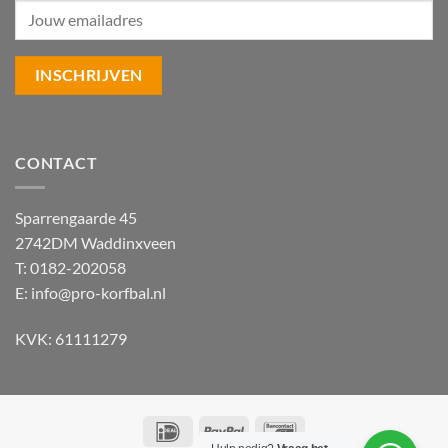
CONTACT
Sparrengaarde 45
2742DM Waddinxveen
T: 0182-202058
E:
info@pro-korfbal.nl
KVK: 61111279
IDeal
PayPal
Bancontact