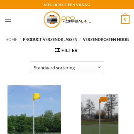
Ga
STEL DIRECT EEN VRAAG
naar
inhoud
0
HOME
/
PRODUCT VERZENDKLASSEN
/
VERZENDKOSTEN HOOG
FILTER