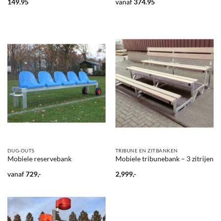
149.95
vanaf
374.95
DUG-OUTS
TRIBUNE EN ZITBANKEN
Mobiele reservebank
Mobiele tribunebank – 3 zitrijen
vanaf
729,-
2,999,-