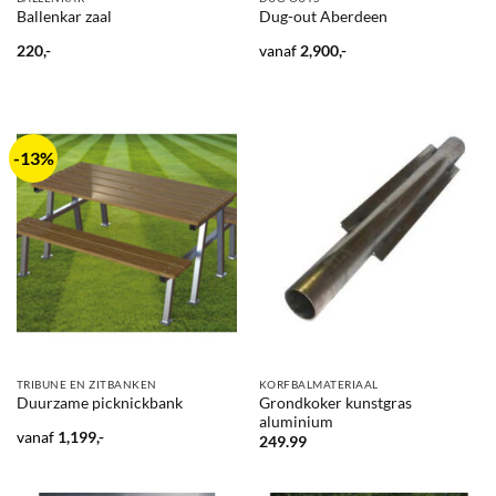
Ballenkar zaal
Dug-out Aberdeen
220,-
vanaf
2,900,-
-13%
TRIBUNE EN ZITBANKEN
KORFBALMATERIAAL
Grondkoker kunstgras
Duurzame picknickbank
aluminium
vanaf
1,199,-
249.99