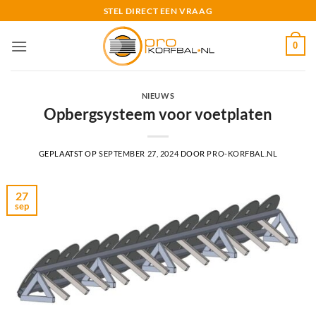
Ga
STEL DIRECT EEN VRAAG
naar
inhoud
0
NIEUWS
Opbergsysteem voor voetplaten
GEPLAATST OP
SEPTEMBER 27, 2024
DOOR
PRO-KORFBAL.NL
27
sep