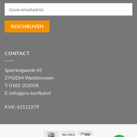
CONTACT
Sparrengaarde 45
2742DM Waddinxveen
T: 0182-202058
E:
info@pro-korfbal.nl
KVK: 61111279
IDeal
PayPal
Bancontact